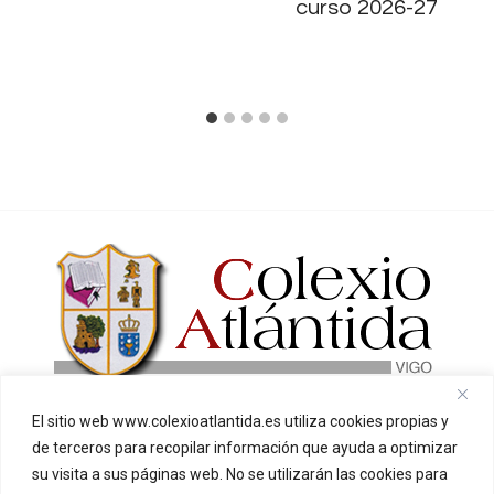
curso 2026-27
El sitio web www.colexioatlantida.es utiliza cookies propias y
INICIO
O NOSO CENTRO
de terceros para recopilar información que ayuda a optimizar
SECRETARÍA
CONTACTO
su visita a sus páginas web. No se utilizarán las cookies para
PUNTO LARANXA