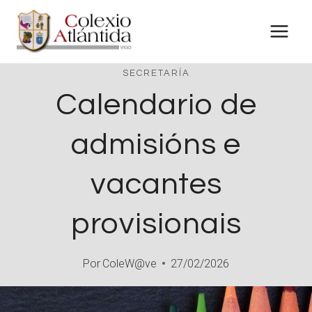
Saltar
al
contenido
SECRETARÍA
Calendario de
admisións e
vacantes
provisionais
Por
ColeW@ve
27/02/2026