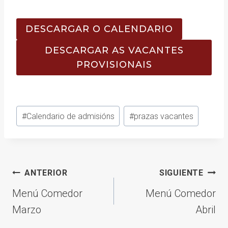
DESCARGAR O CALENDARIO
DESCARGAR AS VACANTES
PROVISIONAIS
Etiquetas
#
Calendario de admisións
#
prazas vacantes
de
la
entrada:
Navegación
ANTERIOR
SIGUIENTE
de
Menú Comedor
Menú Comedor
entradas
Marzo
Abril