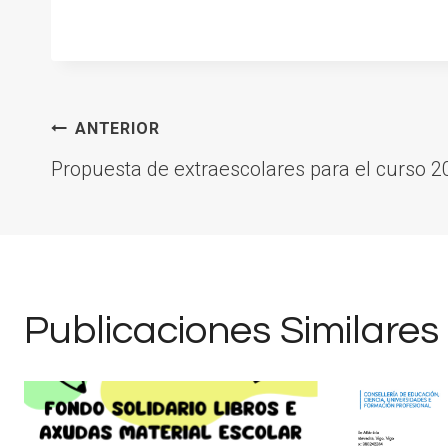
la
entrada:
Navegación
ANTERIOR
Propuesta de extraescolares para el curso 
de
entradas
Publicaciones Similares