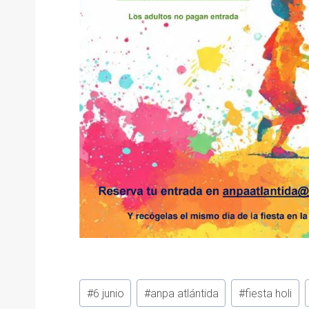
Etiquetas
#
6 junio
#
anpa atlántida
#
fiesta holi
de