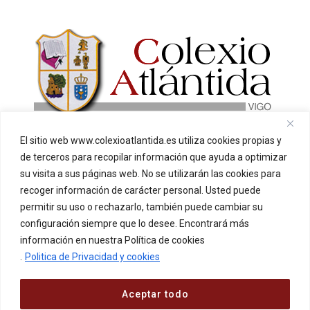
El sitio web www.colexioatlantida.es utiliza cookies propias y
INICIO
O NOSO CENTRO
de terceros para recopilar información que ayuda a optimizar
SECRETARÍA
CONTACTO
su visita a sus páginas web. No se utilizarán las cookies para
PUNTO LARANXA
recoger información de carácter personal. Usted puede
permitir su uso o rechazarlo, también puede cambiar su
Aviso Legal
configuración siempre que lo desee. Encontrará más
información en nuestra Política de cookies
Política de privacidad
.
Politica de Privacidad y cookies
Política de cookies
Aceptar todo